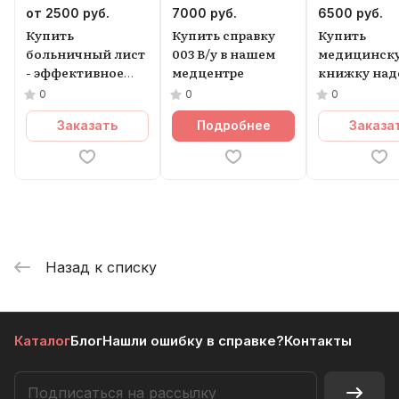
от 2500
руб.
7000
руб.
6500
руб.
Купить
Купить справку
Купить
больничный лист
003 В/у в нашем
медицинск
- эффективное
медцентре
книжку на
решение
и удобно
0
0
0
Заказать
Подробнее
Заказа
Назад к списку
Каталог
Блог
Нашли ошибку в справке?
Контакты