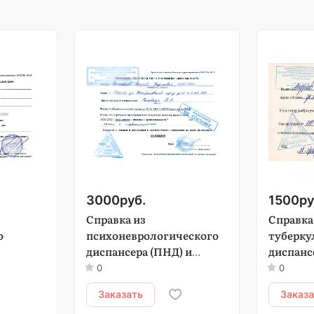
3000
руб.
1500
ру
Справка из
Справка
о
психоневрологического
туберку
диспансера (ПНД) и
диспанс
Наркологического
0
0
диспансера (НД)
Заказать
Заказ