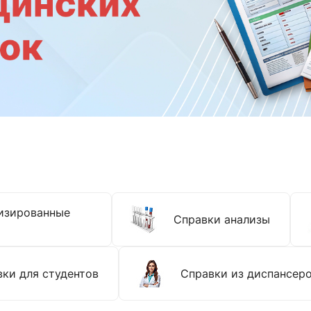
изированные
Справки анализы
ки для студентов
Справки из диспансер