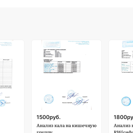
1500
руб.
1800
ру
Анализ кала на кишечную
Анализ 
группу
RW(сифи