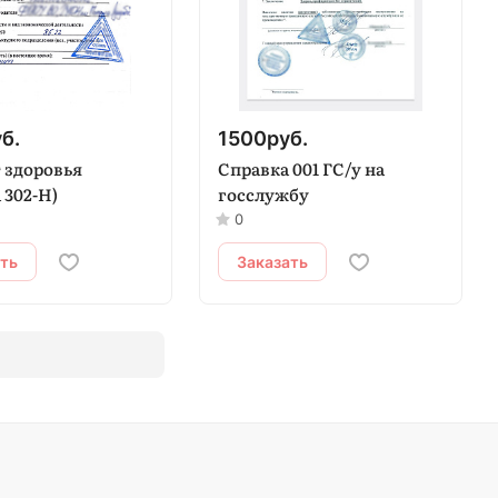
б.
1500
руб.
 здоровья
Справка 001 ГС/у на
 302-Н)
госслужбу
0
ать
Заказать