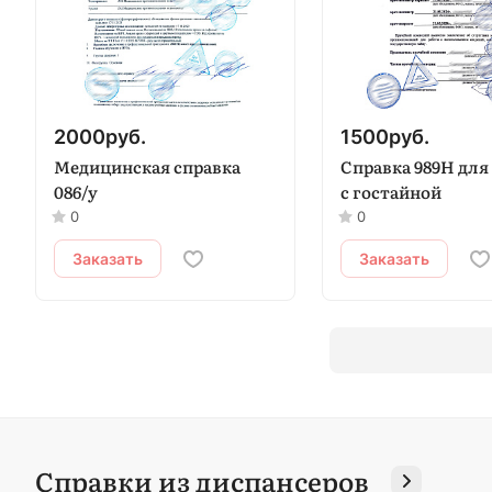
2000
руб.
1500
руб.
Медицинская справка
Справка 989Н для
086/у
с гостайной
0
0
Заказать
Заказать
Справки из диспансеров