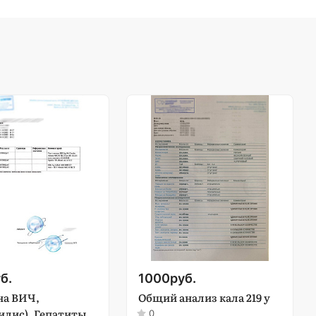
б.
1000
руб.
на ВИЧ,
Общий анализ кала 219 у
лис), Гепатиты
0