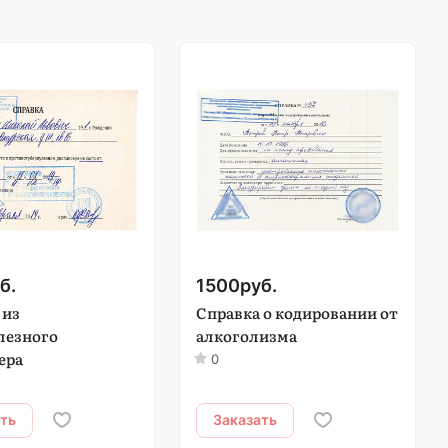
б.
1500
руб.
 из
Справка о кодировании от
лезного
алкоголизма
ера
0
ать
Заказать