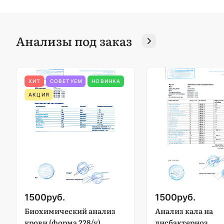
Анализы под заказ
ХИТ
СОВЕТУЕМ
НОВИНКА
АКЦИЯ
1500
руб.
1500
руб.
Биохимический анализ
Анализ кала на
крови (форма 228/у)
дисбактериоз