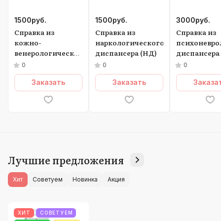
1500
руб.
1500
руб.
3000
руб.
Справка из
Справка из
Справка из
кожно-
наркологического
психоневро
венерологического
диспансера (НД)
диспансера
диспансера (КВД)
и
0
0
0
Наркологич
Заказать
Заказать
Заказа
диспансера
Лучшие предложения
Хит
Советуем
Новинка
Акция
ХИТ
СОВЕТУЕМ