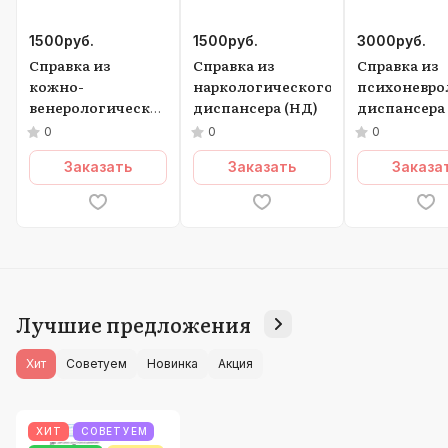
1500
руб.
1500
руб.
3000
руб.
Справка из
Справка из
Справка из
кожно-
наркологического
психоневро
венерологического
диспансера (НД)
диспансера
диспансера (КВД)
и
0
0
0
Наркологич
Заказать
Заказать
Заказа
диспансера
Лучшие предложения
Хит
Советуем
Новинка
Акция
ХИТ
СОВЕТУЕМ