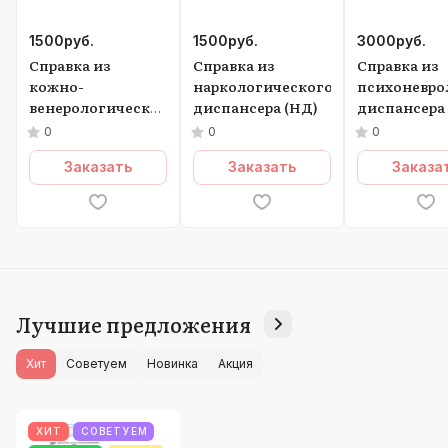
1500
руб.
1500
руб.
3000
руб.
Справка из
Справка из
Справка из
кожно-
наркологического
психоневро
венерологического
диспансера (НД)
диспансера
диспансера (КВД)
и
0
0
0
Наркологич
Заказать
Заказать
Заказа
диспансера
Лучшие предложения
Хит
Советуем
Новинка
Акция
ХИТ
СОВЕТУЕМ