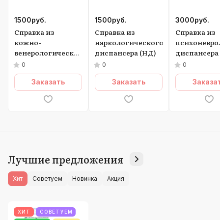
1500
руб.
1500
руб.
3000
руб.
Справка из
Справка из
Справка из
кожно-
наркологического
психоневро
венерологического
диспансера (НД)
диспансера
диспансера (КВД)
и
0
0
0
Наркологич
Заказать
Заказать
Заказа
диспансера
Лучшие предложения
Хит
Советуем
Новинка
Акция
ХИТ
СОВЕТУЕМ