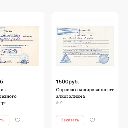
б.
1500
руб.
 из
Справка о кодировании от
лезного
алкоголизма
ера
0
ать
Заказать