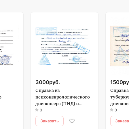
3000
руб.
1500
ру
Справка из
Справка
о
психоневрологического
туберку
диспансера (ПНД) и
диспанс
Наркологического
0
0
диспансера (НД)
Заказать
Заказ