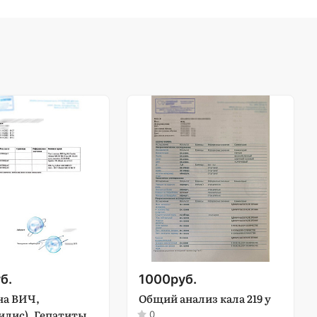
б.
1000
руб.
на ВИЧ,
Общий анализ кала 219 у
лис), Гепатиты
0