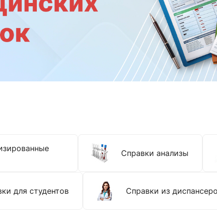
изированные
Справки анализы
ки для студентов
Справки из диспансер