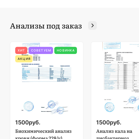
Анализы под заказ
ХИТ
СОВЕТУЕМ
НОВИНКА
АКЦИЯ
1500
руб.
1500
руб.
Биохимический анализ
Анализ кала на
крови (форма 228/у)
дисбактериоз