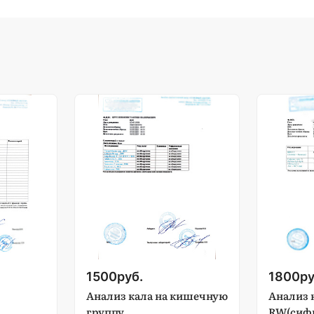
1500
руб.
1800
ру
Анализ кала на кишечную
Анализ 
группу
RW(сифи