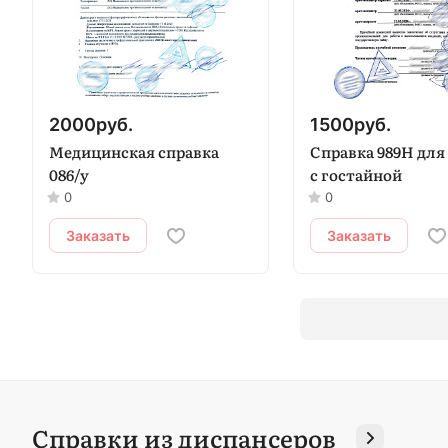
2000
руб.
1500
руб.
Медицинская справка
Справка 989Н для
086/у
с гостайной
0
0
Заказать
Заказать
Справки из диспансеров