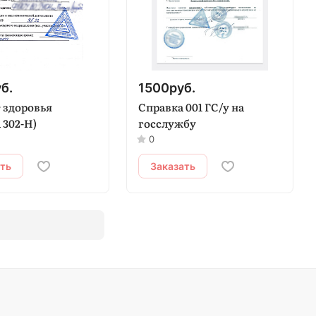
б.
1500
руб.
 здоровья
Справка 001 ГС/у на
 302-Н)
госслужбу
0
ать
Заказать