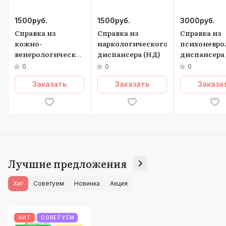
1500
руб.
1500
руб.
3000
руб.
Справка из
Справка из
Справка из
кожно-
наркологического
психоневро
венерологического
диспансера (НД)
диспансера
диспансера (КВД)
и
0
0
0
Наркологич
Заказать
Заказать
Заказа
диспансера
Лучшие предложения
Хит
Советуем
Новинка
Акция
ХИТ
СОВЕТУЕМ