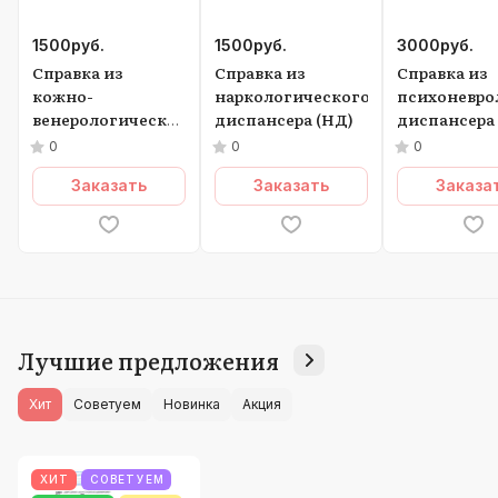
1500
руб.
1500
руб.
3000
руб.
Справка из
Справка из
Справка из
кожно-
наркологического
психоневро
венерологического
диспансера (НД)
диспансера
диспансера (КВД)
и
0
0
0
Наркологич
Заказать
Заказать
Заказа
диспансера
Лучшие предложения
Хит
Советуем
Новинка
Акция
ХИТ
СОВЕТУЕМ